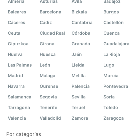
Almería
Asturias
Ávila
Badajoz
Baleares
Barcelona
Bizkaia
Burgos
Cáceres
Cádiz
Cantabria
Castellón
Ceuta
Ciudad Real
Córdoba
Cuenca
Gipuzkoa
Girona
Granada
Guadalajara
Huelva
Huesca
Jaén
La Rioja
Las Palmas
León
Lleida
Lugo
Madrid
Málaga
Melilla
Murcia
Navarra
Ourense
Palencia
Pontevedra
Salamanca
Segovia
Sevilla
Soria
Tarragona
Tenerife
Teruel
Toledo
Valencia
Valladolid
Zamora
Zaragoza
Por categorías