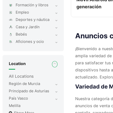
Formación y libros
generación
Empleo
Deportes y náutica
Casa y Jardí­n
Anuncios cl
Bebés
Aficiones y ocio
¡Bienvenido a nuest
amplia variedad de 
para satisfacer tus
Location
dispositivos hasta 
All Locations
actualizado. Explor
Región de Murcia
Variedad de M
Principado de Asturias
País Vasco
Nuestra categoría d
Melilla
anuncios de venta d
pantalla, cargador
Show More