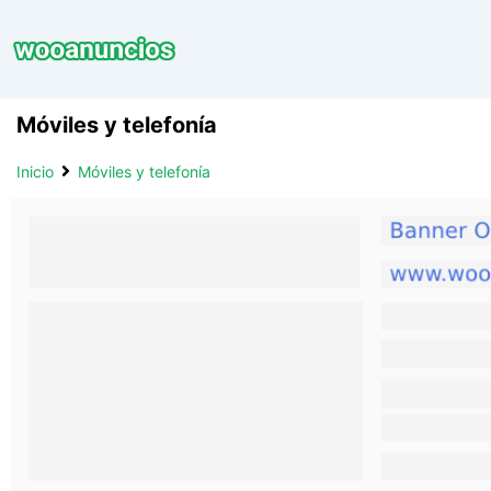
Saltar
al
contenido
Móviles y telefoní­a
Inicio
Móviles y telefoní­a