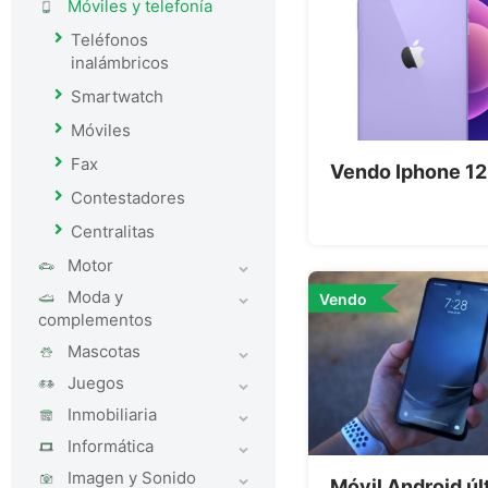
Móviles y telefoní­a
Teléfonos
inalámbricos
Smartwatch
Móviles
Fax
Vendo Iphone 12
Contestadores
Centralitas
Motor
Moda y
Vendo
complementos
Mascotas
Juegos
Inmobiliaria
Informática
Imagen y Sonido
Móvil Android úl