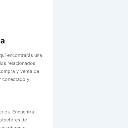
­a
quí encontrarás una
ios relacionados
 compra y venta de
ar conectado y
orios. Encuentra
rotectores de
smartphone o