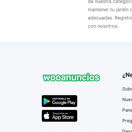
de nuestra categorí
mantener tu jardín 
adecuadas. Regístr
con nosotros.
¿Ne
Sobr
Nues
Pane
Preg
Desa