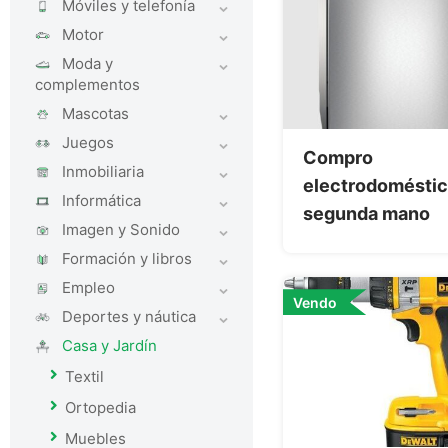
Móviles y telefoní­a
Motor
Moda y
complementos
Mascotas
Juegos
Compro
Inmobiliaria
electrodoméstic
Informática
segunda mano
Imagen y Sonido
Formación y libros
Empleo
Vendo
Deportes y náutica
Casa y Jardí­n
Textil
Ortopedia
Muebles