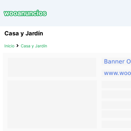
Saltar
al
contenido
Casa y Jardí­n
Inicio
Casa y Jardí­n