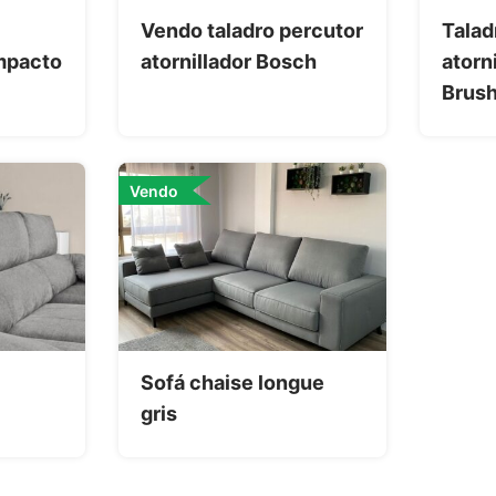
Vendo taladro percutor
Talad
impacto
atornillador Bosch
atorn
Brush
Vendo
Sofá chaise longue
gris