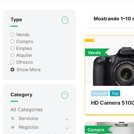
Mostrando 1–10 d
Type
Vendo
Compro
Empleo
Vendo
Alquiler
Ofrezco
Show More
Popular
Top
Category
HD Camera 510
All Categories
Servicios
Negocios
Compro