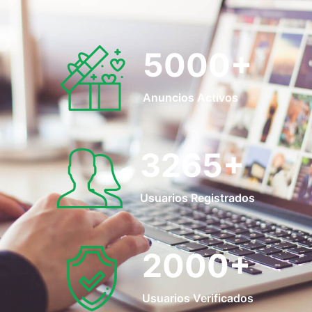
5000
+
Anuncios Activos
3265
+
Usuarios Registrados
2000
+
Usuarios Verificados