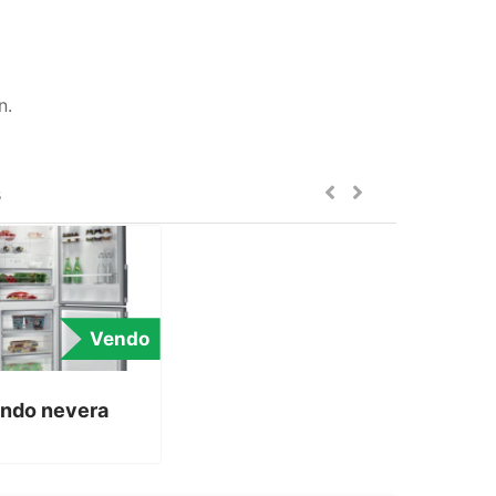
n.
s
Vendo
ndo nevera