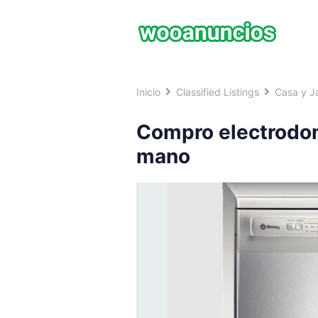
Saltar
al
contenido
Inicio
Classified Listings
Casa y Ja
Compro electrodo
mano