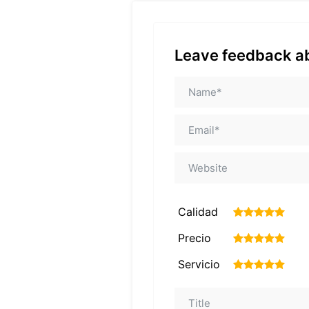
Leave feedback ab
Calidad
1
2
3
4
5
Precio
1
2
3
4
5
Servicio
1
2
3
4
5