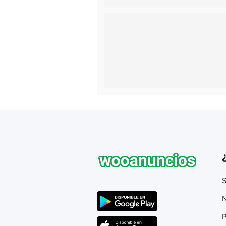
S
N
P