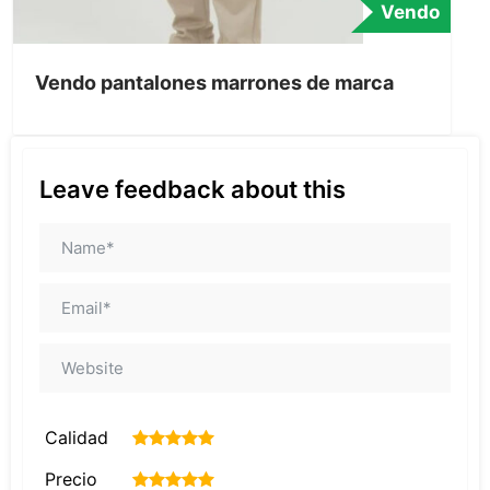
Vendo
Vendo pantalones marrones de marca
Leave feedback about this
Calidad
1
2
3
4
5
Precio
1
2
3
4
5