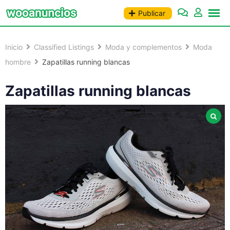
Saltar
Publicar
al
contenido
Inicio
Classified Listings
Moda y complementos
Moda
hombre
Zapatillas running blancas
Zapatillas running blancas