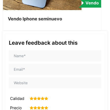
Vendo
Vendo Iphone seminuevo
Leave feedback about this
Calidad
1
2
3
4
5
Precio
1
2
3
4
5