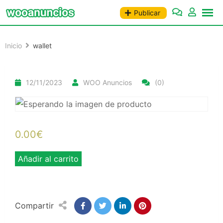
Saltar
Publicar
al
contenido
Inicio
wallet
12/11/2023
WOO Anuncios
(0)
0.00
€
wallet
Añadir al carrito
cantidad
Compartir