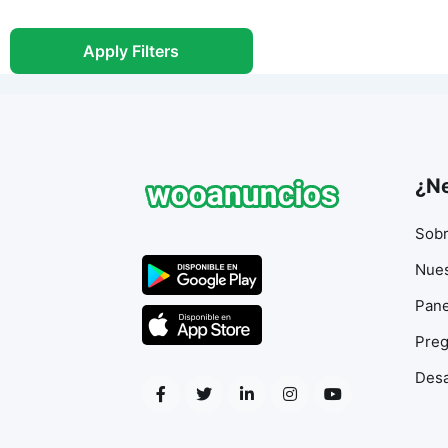
Apply Filters
¿Ne
Sobr
Nues
Pane
Preg
Desa