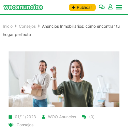
Saltar
Publicar
al
contenido
Inicio
Consejos
Anuncios Inmobiliarios: cómo encontrar tu
hogar perfecto
01/11/2023
WOO Anuncios
(0)
Consejos