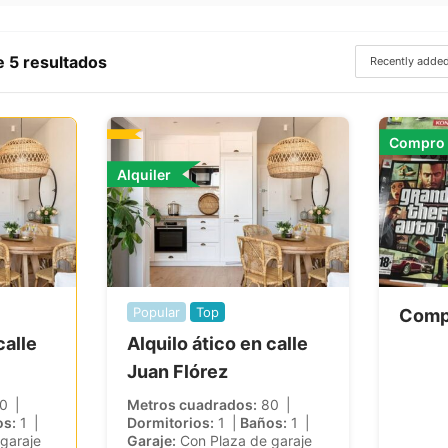
 5 resultados
Compro
Alquiler
Popular
Top
Comp
calle
Alquilo ático en calle
Juan Flórez
0
Metros cuadrados
80
os
1
Dormitorios
1
Baños
1
garaje
Garaje
Con Plaza de garaje