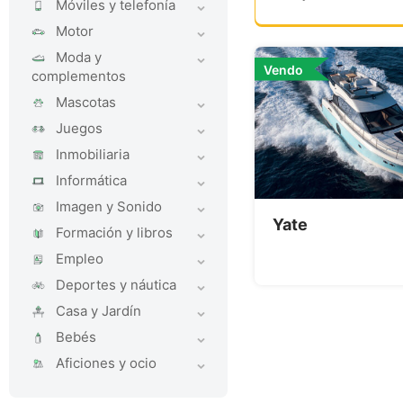
Móviles y telefoní­a
Motor
Moda y
Vendo
complementos
Mascotas
Juegos
Inmobiliaria
Informática
Imagen y Sonido
Yate
Formación y libros
Empleo
Deportes y náutica
Casa y Jardí­n
Bebés
Aficiones y ocio