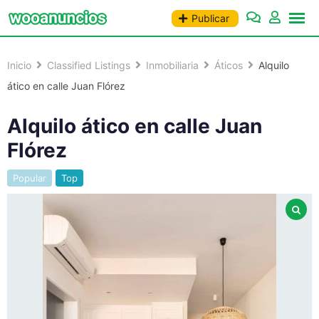
Saltar
Publicar
al
contenido
Inicio
Classified Listings
Inmobiliaria
Áticos
Alquilo
ático en calle Juan Flórez
Alquilo ático en calle Juan
Flórez
Popular
Top