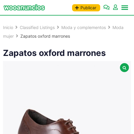
Saltar
Publicar
al
contenido
Inicio
Classified Listings
Moda y complementos
Moda
mujer
Zapatos oxford marrones
Zapatos oxford marrones