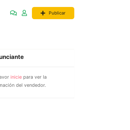
Publicar
unciante
favor
inicie
para ver la
mación del vendedor.