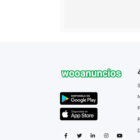
S
N
P
P
D