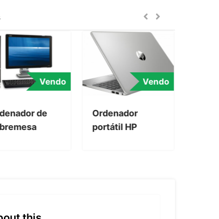
s
Vendo
Vendo
denador de
Ordenador
bremesa
portátil HP
out this