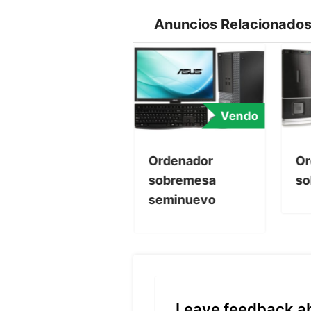
Anuncios Relacionado
Vendo
Vendo
Ordenador
Ordenador
Or
sobremesa
sobremesa
so
seminuevo
Leave feedback ab