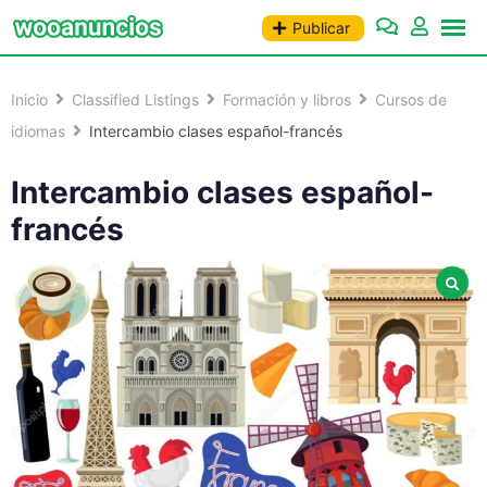
Saltar
Publicar
al
contenido
Inicio
Classified Listings
Formación y libros
Cursos de
idiomas
Intercambio clases español-francés
Intercambio clases español-
francés