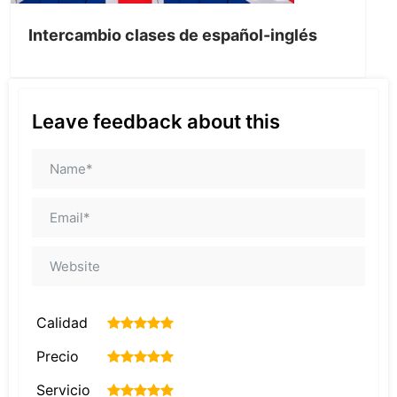
Intercambio clases de español-inglés
Leave feedback about this
Calidad
1
2
3
4
5
Precio
1
2
3
4
5
Servicio
1
2
3
4
5