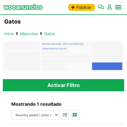
Saltar
Publicar
al
contenido
Gatos
Inicio
Mascotas
Gatos
Activar Filtro
Mostrando 1 resultado